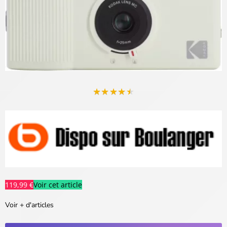
★
★
★
★
★
119,99 €
Voir cet article
Voir + d'articles