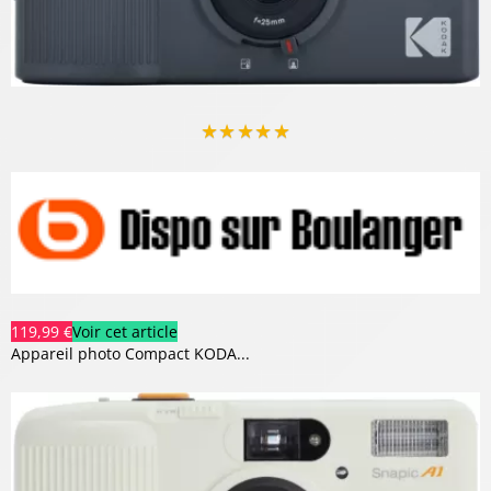
★
★
★
★
★
119,99 €
Voir cet article
Appareil photo Compact KODA...