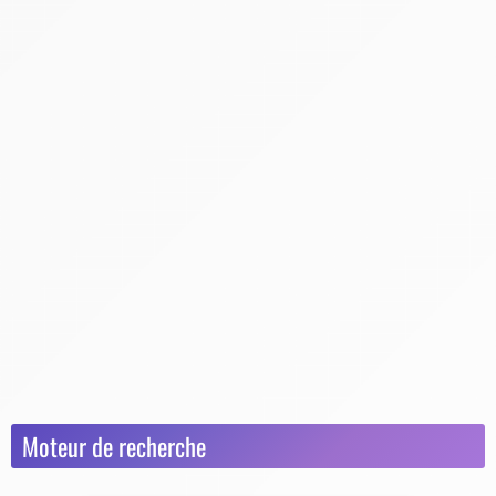
Sécurité informatique
Questions Réponses sur la sécurité (alarmes,
cambriolages dédommagements...)
Actualités
Assurance
Coté Senior
Dossiers Inratables
Démarches juridiques
Télésurveillance
Homiris
Orange Sécurité
Sector Alarm
Verisure
Moteur de recherche