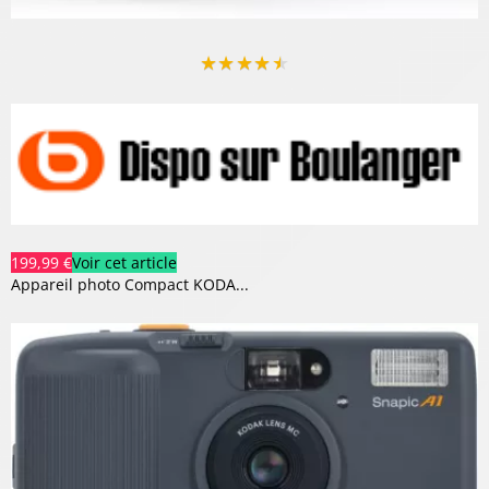
★
★
★
★
★
199,99 €
Voir cet article
Appareil photo Compact KODA...